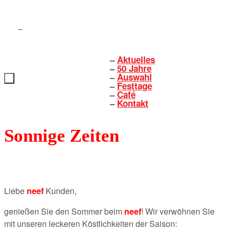
Zum
Inhalt
springen
Aktuelles
Zum
50 Jahre
Inhalt
Auswahl
springen
Festtage
Café
Kontakt
Sonnige Zeiten
Liebe
neef
Kunden,
genießen Sie den Sommer beim
neef
! Wir verwöhnen Sie
mit unseren leckeren Köstlichkeiten der Saison: