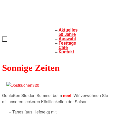
Zum
Inhalt
springen
Aktuelles
Zum
50 Jahre
Inhalt
Auswahl
springen
Festtage
Café
Kontakt
Sonnige Zeiten
Genießen Sie den Sommer beim
neef
! Wir verwöhnen Sie
mit unseren leckeren Köstlichkeiten der Saison:
Tartes (aus Hefeteig) mit