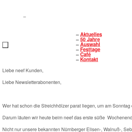
Zum
Inhalt
springen
Aktuelles
Zum
50 Jahre
Inhalt
Auswahl
springen
Festtage
Café
Kontakt
Liebe neef Kunden,
Liebe Newsletterabonenten,
Wer hat schon die Streichhölzer parat liegen, um am Sonntag
Darum läuten wir heute beim neef das erste süße Wochenen
Nicht nur unsere bekannten Nürnberger Elisen-, Walnuß-, Seb